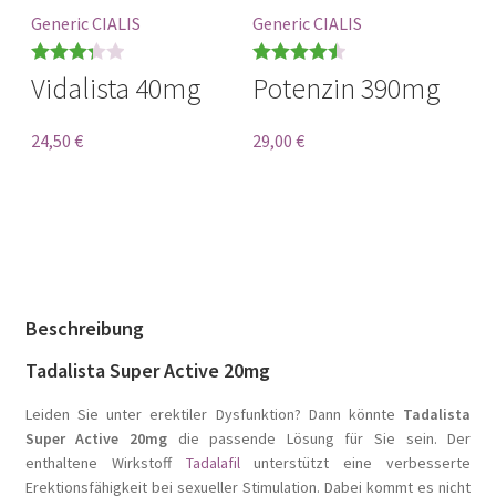
Generic CIALIS
Generic CIALIS
Bewerte
Bewertet
Vidalista 40mg
Potenzin 390mg
t mit
mit
0
von 5
3.33
von
24,50
€
29,00
€
5
Beschreibung
Tadalista Super Active 20mg
Leiden Sie unter erektiler Dysfunktion? Dann könnte
Tadalista
Super Active 20mg
die passende Lösung für Sie sein. Der
enthaltene Wirkstoff
Tadalafil
unterstützt eine verbesserte
Erektionsfähigkeit bei sexueller Stimulation. Dabei kommt es nicht