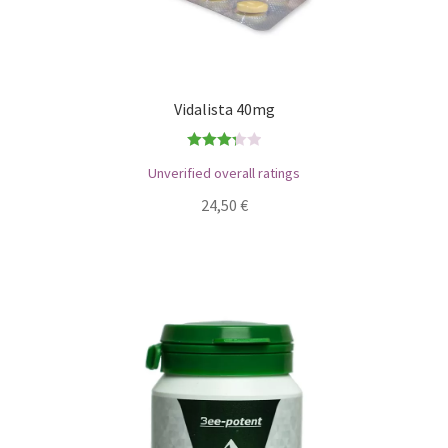
Vidalista 40mg
Bewerte
Unverified overall ratings
t mit
24,50
€
3.33
von 5