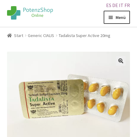
ES
DE
IT
FR
Menü
Home
Start
Generic CIALIS
Tadalista Super Active 20mg
Geschäft
Über uns
🔍
Blog
Sitemap
Warenkorb
Kontakt