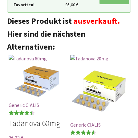
Favoriten!
95,00
€
Dieses Produkt ist
ausverkauft.
Hier sind die nächsten
Alternativen:
Generic CIALIS
Bewertet
Tadanova 60mg
Generic CIALIS
mit
0
von 5
26,22
€