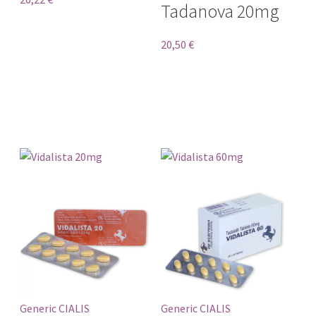
Bewertet
Tadanova 20mg
mit
0
von 5
20,50
€
Generic CIALIS
Generic CIALIS