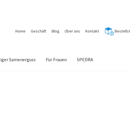
Home
Geschäft
Blog
Über uns
Kontakt
Bestells
tiger Samenerguss
Für Frauen
SPEDRA