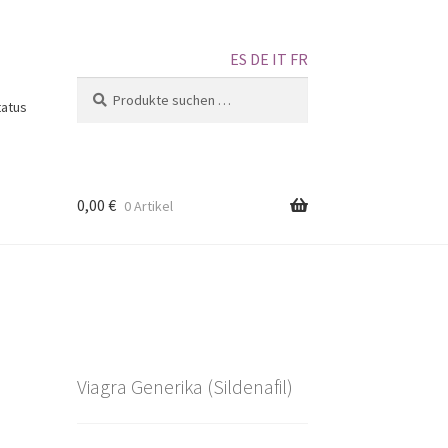
ES
DE
IT
FR
Suchen
tatus
0,00
€
0 Artikel
Viagra Generika (Sildenafil)