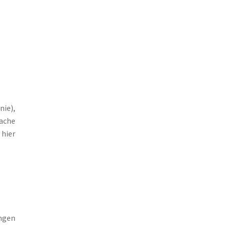
ie),
ache
 hier
ungen