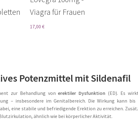
mit
4.57
letten
Viagra für Frauen
von 5
17,00
€
ives Potenzmittel mit Sildenafil
ment zur Behandlung von
erektiler Dysfunktion
(ED). Es wirk
tung – insbesondere im Genitalbereich. Die Wirkung kann bis
ei, eine stabile und befriedigende Erektion zu erreichen. Zusät
lutzirkulation, ähnlich wie bei körperlicher Aktivität.