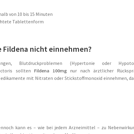
halb von 10 bis 15 Minuten
chtete Tablettenform
e Fildena nicht einnehmen?
kungen, Blutdruckproblemen (Hypertonie oder Hypoton
ectoris sollten
Fildena 100mg
nur nach ärztlicher Rückspr
 Medikamente mit Nitraten oder Stickstoffmonoxid einnehmen, da
Dennoch kann es – wie bei jedem Arzneimittel – zu Nebenwirk