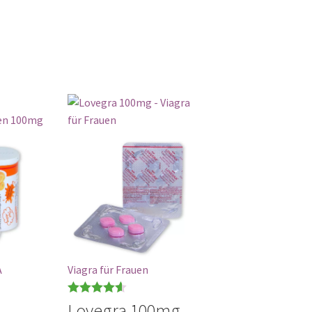
A
Viagra für Frauen
Bewertet
Lovegra 100mg -