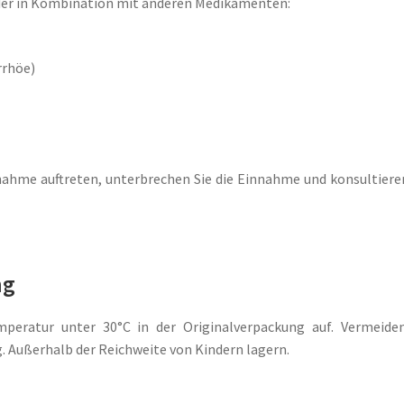
er in Kombination mit anderen Medikamenten:
rrhöe)
ahme auftreten, unterbrechen Sie die Einnahme und konsultiere
mg
eratur unter 30°C in der Originalverpackung auf. Vermeiden
. Außerhalb der Reichweite von Kindern lagern.