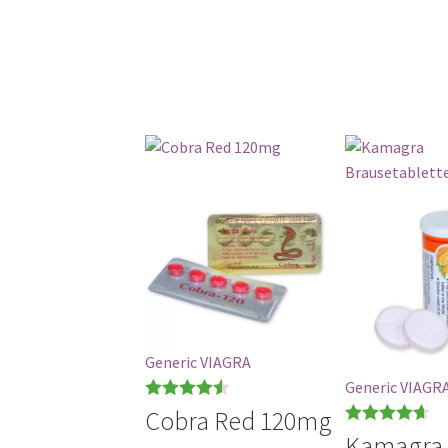
Generic VIAGRA
Generic VIAGR
Bewertet
Cobra Red 120mg
mit
4.56
Bewertet
Kamagra