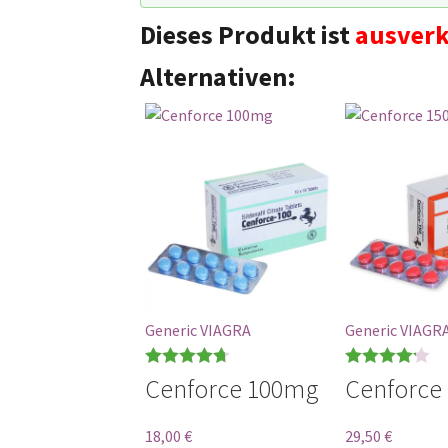
Dieses Produkt ist
ausverk
Alternativen:
Generic VIAGRA
Generic VIAGR
Bewertet
Bewertet
Cenforce 100mg
Cenforce
mit
4.71
mit
4.17
von 5
von 5
18,00
€
29,50
€