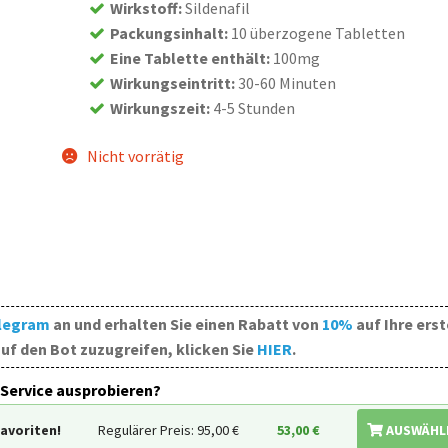
Wirkstoff
:
Sildenafil
Packungsinhalt
:
10 überzogene Tabletten
Eine Tablette enthält
:
100mg
Wirkungseintritt
:
30-60 Minuten
Wirkungszeit
:
4-5 Stunden
Nicht vorrätig
legram
an und erhalten Sie einen Rabatt von
10%
auf Ihre erst
uf den Bot zuzugreifen, klicken Sie
HIER
.
Service ausprobieren?
Favoriten!
Regulärer Preis: 95,00
€
53,00
€
AUSWÄHL