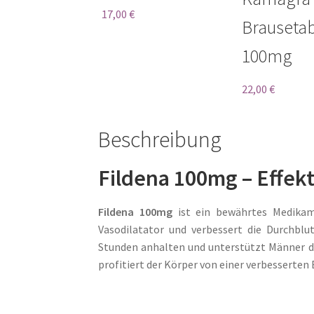
von 5
mit
4.67
17,00
€
Brausetab
von 5
100mg
22,00
€
Beschreibung
Fildena 100mg – Effekt
Fildena 100mg
ist ein bewährtes Medika
Vasodilatator und verbessert die Durchblu
Stunden anhalten und unterstützt Männer dab
profitiert der Körper von einer verbesserten B