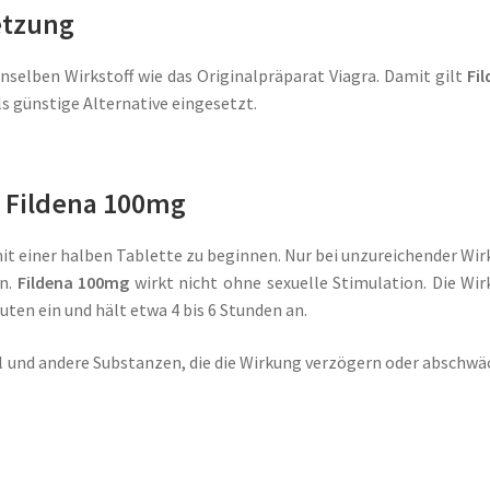
etzung
nselben Wirkstoff wie das Originalpräparat Viagra. Damit gilt
Fi
ls günstige Alternative eingesetzt.
 Fildena 100mg
mit einer halben Tablette zu beginnen. Nur bei unzureichender Wi
en.
Fildena 100mg
wirkt nicht ohne sexuelle Stimulation. Die Wi
uten ein und hält etwa 4 bis 6 Stunden an.
l und andere Substanzen, die die Wirkung verzögern oder abschw