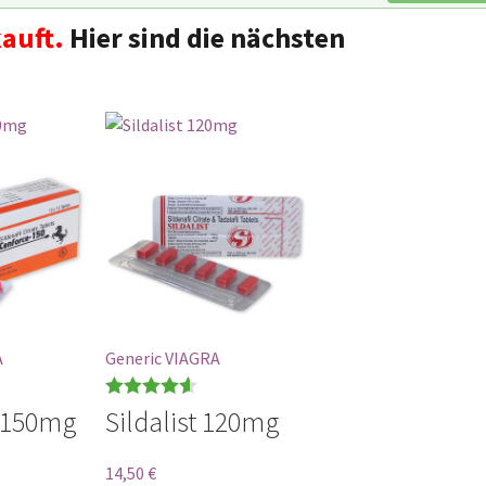
auft.
Hier sind die nächsten
A
Generic VIAGRA
Bewertet
 150mg
Sildalist 120mg
mit
4.60
von 5
14,50
€