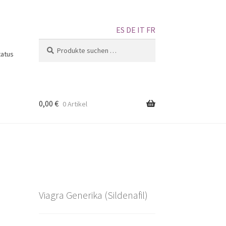
ES
DE
IT
FR
Suchen
tatus
0,00
€
0 Artikel
Viagra Generika (Sildenafil)