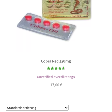
Cobra Red 120mg
Bewertet
Unverified overall ratings
mit
4.56
17,00
€
von 5