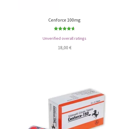
Cenforce 100mg
Bewertet
Unverified overall ratings
mit
4.71
18,00
€
von 5