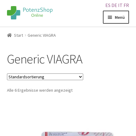
ES
DE
IT
FR
Menü
Home
Start
Generic VIAGRA
Geschäft
Generic VIAGRA
Über uns
Blog
Alle 6 Ergebnisse werden angezeigt
Sitemap
Warenkorb
Kontakt