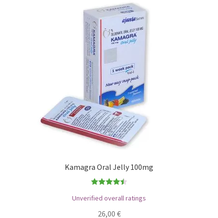
Kamagra Oral Jelly 100mg
Bewertet
Unverified overall ratings
mit
4.50
26,00
€
von 5