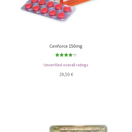
Cenforce 150mg
Bewertet
Unverified overall ratings
mit
4.17
29,50
€
von 5