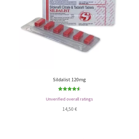
Sildalist 120mg
Bewertet
Unverified overall ratings
mit
4.60
14,50
€
von 5