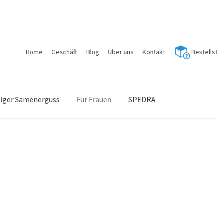
Home
Geschäft
Blog
Über uns
Kontakt
Bestells
tiger Samenerguss
Für Frauen
SPEDRA