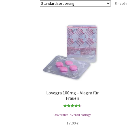
Einzel
Lovegra 100mg – Viagra für
Frauen
Bewertet
Unverified overall ratings
mit
4.57
von 5
17,00
€