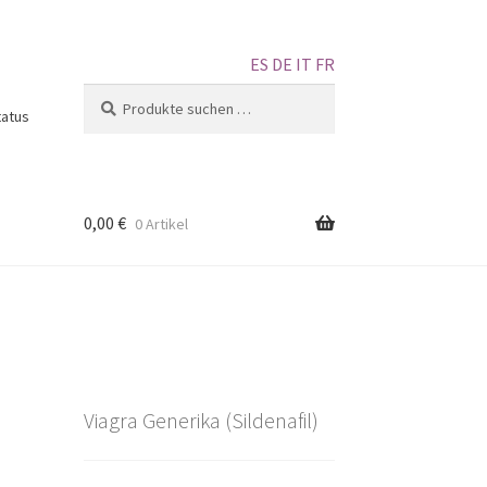
ES
DE
IT
FR
Suchen
tatus
0,00
€
0 Artikel
Viagra Generika (Sildenafil)