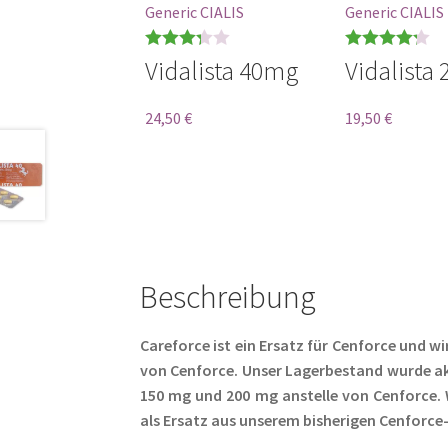
Generic CIALIS
Generic CIALIS
Bewerte
Bewertet
Vidalista 40mg
Vidalista
t mit
mit
4.22
3.33
von
von 5
24,50
€
19,50
€
5
Beschreibung
Careforce ist ein Ersatz für Cenforce und wir
von Cenforce. Unser Lagerbestand wurde akt
150 mg und 200 mg anstelle von Cenforce. W
als Ersatz aus unserem bisherigen Cenforce-