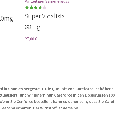
Vorzeitiger Samenerguss
Bewertet
Super Vidalista
 20mg
mit
3.67
80mg
von 5
27,00
€
d in Spanien hergestellt. Die Qualität von Careforce ist höher al
ualisiert, und wir liefern nun Careforce in den Dosierungen 10
enn Sie Cenforce bestellen, kann es daher sein, dass Sie Care
Bestand erhalten. Der Wirkstoff ist derselbe.