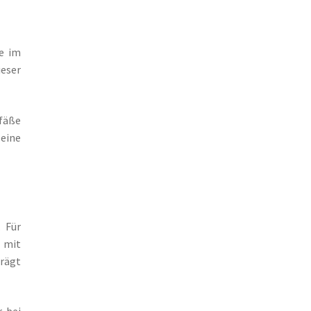
e im
eser
.
efäße
 eine
. Für
 mit
trägt