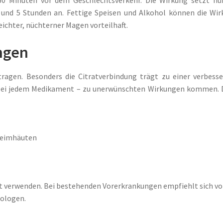
60 Minuten vor dem Geschlechtsverkehr. Die Wirkung setzt nu
3 und 5 Stunden an. Fettige Speisen und Alkohol können die Wi
eichter, nüchterner Magen vorteilhaft.
ngen
tragen. Besonders die Citratverbindung trägt zu einer verbess
e bei jedem Medikament – zu unerwünschten Wirkungen kommen.
leimhäuten
t verwenden. Bei bestehenden Vorerkrankungen empfiehlt sich vo
rologen.