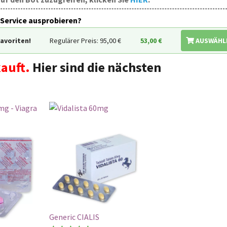
Service ausprobieren?
Favoriten!
Regulärer Preis: 95,00
€
53,00
€
AUSWÄHL
auft.
Hier sind die nächsten
Generic CIALIS