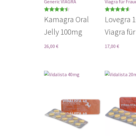
Generic VIAGRA
Viagra für Frau
Bewertet
Bewertet
Kamagra Oral
Lovegra 
mit
4.50
mit
4.57
Jelly 100mg
Viagra fü
von 5
von 5
26,00
€
17,00
€