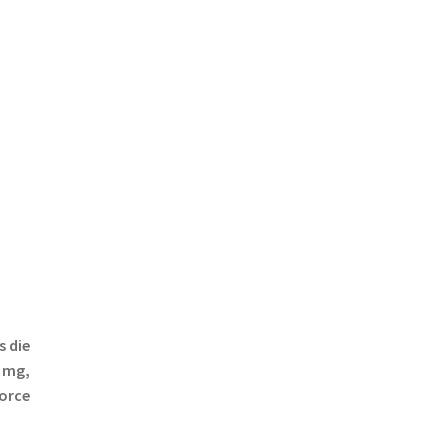
s die
0 mg,
force