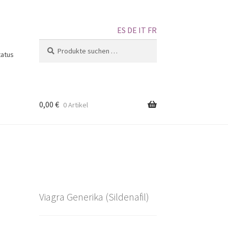
ES
DE
IT
FR
Suchen
tatus
0,00
€
0 Artikel
Viagra Generika (Sildenafil)