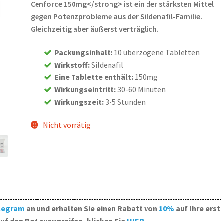
Cenforce 150mg</strong> ist ein der stärksten Mittel
gegen Potenzprobleme aus der Sildenafil-Familie.
Gleichzeitig aber äußerst verträglich.
Packungsinhalt
:
10 überzogene Tabletten
Wirkstoff
:
Sildenafil
Eine Tablette enthält
:
150mg
Wirkungseintritt
:
30-60 Minuten
Wirkungszeit
:
3-5 Stunden
Nicht vorrätig
legram
an und erhalten Sie einen Rabatt von
10%
auf Ihre erst
uf den Bot zuzugreifen, klicken Sie
HIER
.