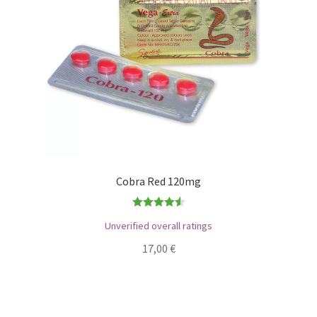
Cobra Red 120mg
Bewertet
Unverified overall ratings
mit
4.56
17,00
€
von 5