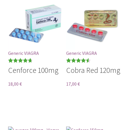
Generic VIAGRA
Generic VIAGRA
Bewertet
Bewertet
Cenforce 100mg
Cobra Red 120mg
mit
4.71
mit
4.56
von 5
von 5
18,00
€
17,00
€