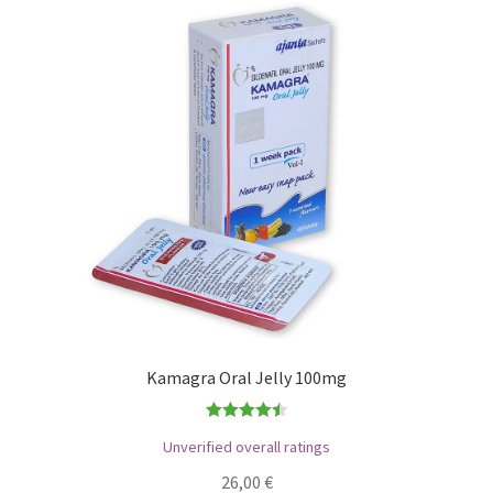
Kamagra Oral Jelly 100mg
Bewertet
Unverified overall ratings
mit
4.50
26,00
€
von 5