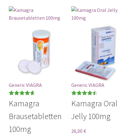
Generic VIAGRA
Generic VIAGRA
Bewertet
Bewertet
Kamagra
Kamagra Oral
mit
4.67
mit
4.50
Brausetabletten
Jelly 100mg
von 5
von 5
100mg
26,00
€