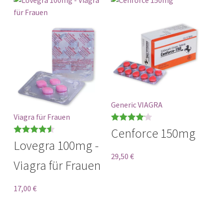
Generic VIAGRA
Viagra für Frauen
Bewertet
Cenforce 150mg
Bewertet
mit
4.17
Lovegra 100mg -
mit
4.57
von 5
29,50
€
Viagra für Frauen
von 5
17,00
€