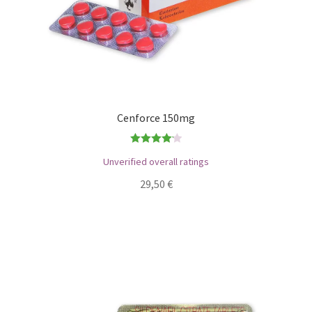
Cenforce 150mg
Bewertet
Unverified overall ratings
mit
4.17
29,50
€
von 5