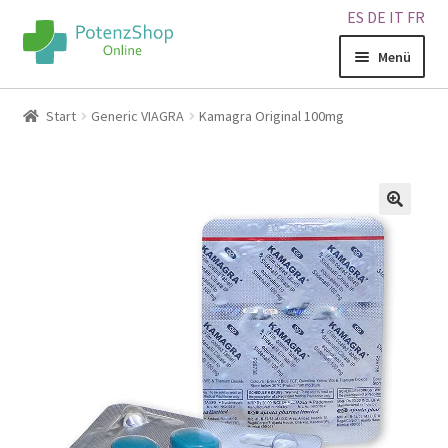
ES
DE
IT
FR
Menü
Home
Start
Generic VIAGRA
Kamagra Original 100mg
Geschäft
Über uns
🔍
Blog
Sitemap
Warenkorb
Kontakt