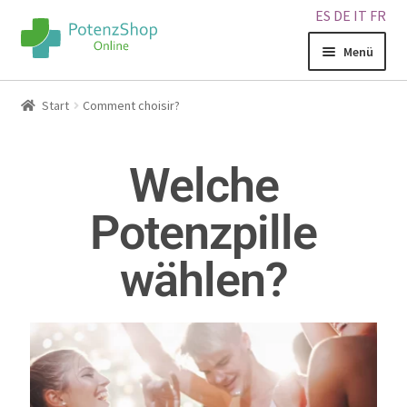
ES
DE
IT
FR
Menü
Home
Start
Comment choisir?
Geschäft
Welche
Über uns
Potenzpille
Blog
wählen?
Sitemap
Warenkorb
Kontakt