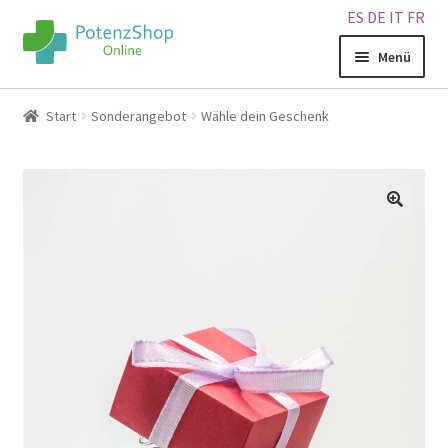
ES
DE
IT
FR
Menü
Home
Start
Sonderangebot
Wähle dein Geschenk
Geschäft
Über uns
🔍
Blog
Sitemap
Warenkorb
Kontakt