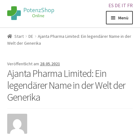
ES
DE
IT
FR
Menü
Home
Start
DE
Ajanta Pharma Limited: Ein legendärer Name in der
Welt der Generika
Geschäft
Veröffentlicht am
28.05.2021
Über uns
Ajanta Pharma Limited: Ein
legendärer Name in der Welt der
Blog
Generika
Sitemap
Warenkorb
Kontakt