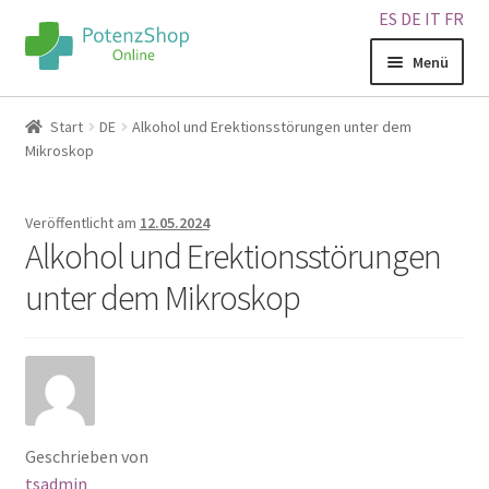
ES
DE
IT
FR
Menü
Home
Start
DE
Alkohol und Erektionsstörungen unter dem
Mikroskop
Geschäft
Veröffentlicht am
12.05.2024
Über uns
Alkohol und Erektionsstörungen
unter dem Mikroskop
Blog
Sitemap
Warenkorb
Geschrieben von
Kontakt
tsadmin