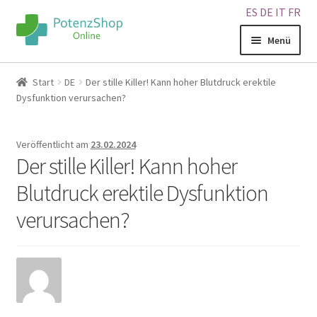
ES
DE
IT
FR
Menü
Home
Start
DE
Der stille Killer! Kann hoher Blutdruck erektile
Dysfunktion verursachen?
Geschäft
Veröffentlicht am
23.02.2024
Über uns
Der stille Killer! Kann hoher
Blutdruck erektile Dysfunktion
Blog
verursachen?
Sitemap
Warenkorb
Kontakt