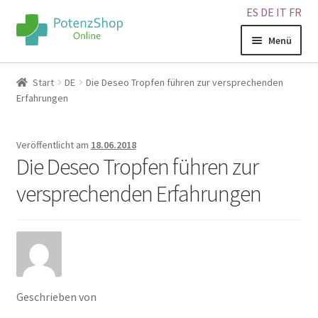
ES
DE
IT
FR
Menü
Home
Start
DE
Die Deseo Tropfen führen zur versprechenden
Erfahrungen
Geschäft
Veröffentlicht am
18.06.2018
Über uns
Die Deseo Tropfen führen zur
versprechenden Erfahrungen
Blog
Sitemap
Warenkorb
Geschrieben von
Kontakt