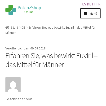
ES
DE
IT
FR
Menü
Home
Start
DE
Erfahren Sie, was bewirkt Euviril – das Mittel für
Männer
Geschäft
Veröffentlicht am
09.08.2018
Über uns
Erfahren Sie, was bewirkt Euviril –
das Mittel für Männer
Blog
Sitemap
Warenkorb
Geschrieben von
Kontakt