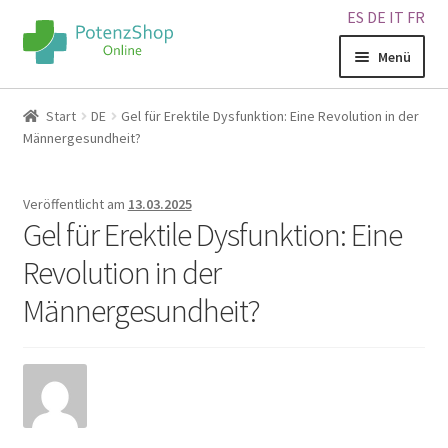
ES
DE
IT
FR
Menü
Home
Start
DE
Gel für Erektile Dysfunktion: Eine Revolution in der
Männergesundheit?
Geschäft
Veröffentlicht am
13.03.2025
Über uns
Gel für Erektile Dysfunktion: Eine
Revolution in der
Blog
Männergesundheit?
Sitemap
Warenkorb
Kontakt