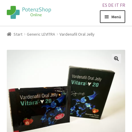
ES
DE
IT
FR
Menü
Home
Start
Generic LEVITRA
Vardenafil Oral Jelly
Geschäft
Über uns
🔍
Blog
Sitemap
Warenkorb
Kontakt