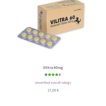
Vilitra 60mg
Bewertet
Unverified overall ratings
mit
4.50
27,00
€
von 5