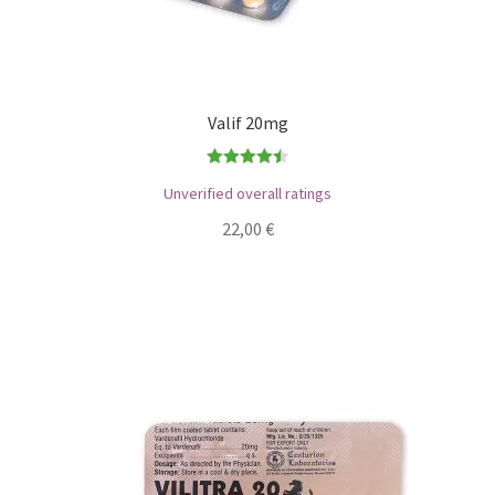
Valif 20mg
Bewertet
Unverified overall ratings
mit
4.50
22,00
€
von 5