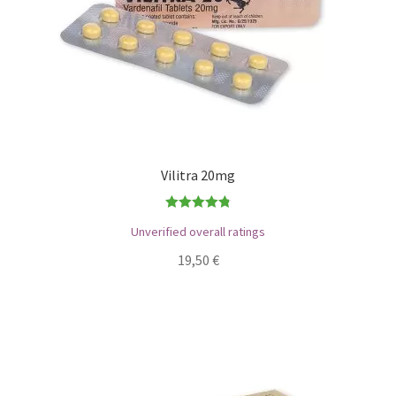
Vilitra 20mg
Bewertet
Unverified overall ratings
mit
4.83
19,50
€
von 5