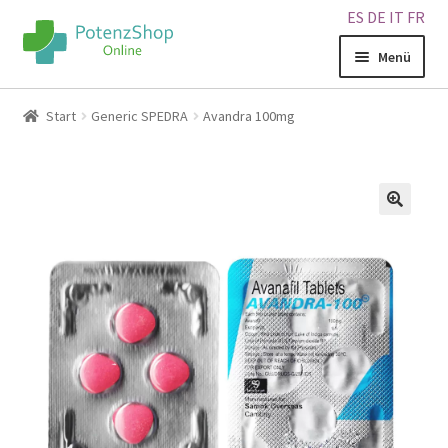
ES
DE
IT
FR
Menü
Home
Start
Generic SPEDRA
Avandra 100mg
Geschäft
Über uns
🔍
Blog
Sitemap
Warenkorb
Kontakt