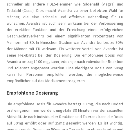
schneller als andere PDE5-Hemmer wie Sildenafil (Viagra) und
Tadalafil (Cialis). Dies macht Avandra zu einer beliebten Wahl für
Männer, die eine schnelle und effektive Behandlung für ED
wünschen. Avandra ist auch sehr wirksam bei der Verbesserung
der erektilen Funktion und der Erreichung eines erfolgreichen
Geschlechtsverkehrs bei einem signifikanten Prozentsatz von
Männern mit ED. In klinischen Studien war Avandra bei bis zu 80%
der Männer mit ED wirksam. Ein weiterer Vorteil von Avandra ist
seine Flexibilität bei der Dosierung. Die empfohlene Dosis von
Avandra beträgt 100 mg, kann jedoch je nach individueller Reaktion
und Toleranz angepasst werden. Eine niedrigere Dosis von 50mg
kann für Personen empfohlen werden, die möglicherweise
empfindlicher auf das Medikament reagieren.
Empfohlene Dosierung
Die empfohlene Dosis für Avandra beträgt 50 mg, die nach Bedarf
oral eingenommen werden, ungefähr 30 Minuten vor der sexuellen
Aktivität. Je nach individueller Reaktion und Toleranz kann die Dosis
auf 50mg erhöht oder auf 25mg gesenkt werden. Es ist wichtig,
eine maximale Dosis von 50mg pro Tag nicht zu überschreiten und