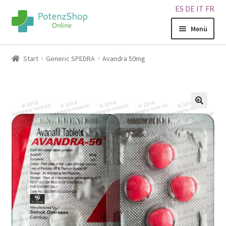
ES
DE
IT
FR
Menü
Home
Start
Generic SPEDRA
Avandra 50mg
Geschäft
Über uns
🔍
Blog
Sitemap
Warenkorb
Kontakt