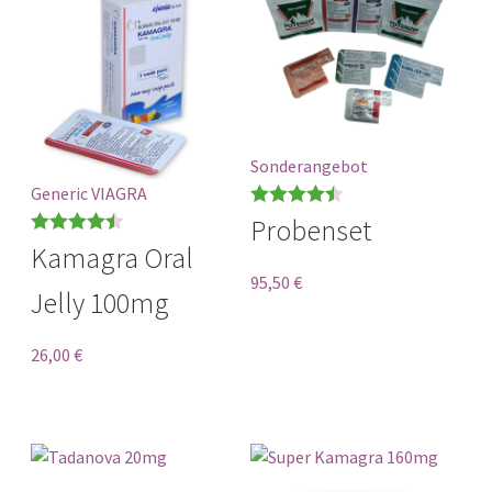
Sonderangebot
Generic VIAGRA
Bewertet
Probenset
Bewertet
mit
0
von 5
Kamagra Oral
mit
4.50
95,50
€
Jelly 100mg
von 5
26,00
€