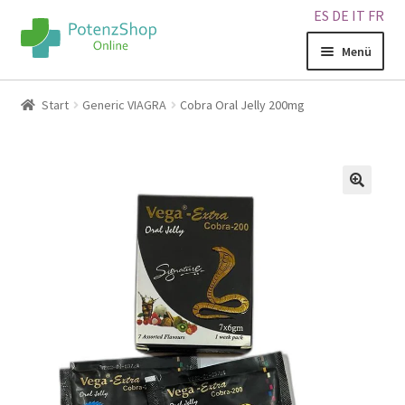
ES
DE
IT
FR
Menü
Home
Start
Generic VIAGRA
Cobra Oral Jelly 200mg
Geschäft
Über uns
🔍
Blog
Sitemap
Warenkorb
Kontakt