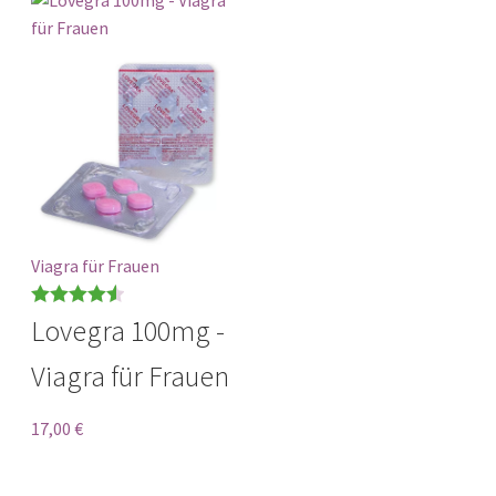
Viagra für Frauen
Bewertet
Lovegra 100mg -
mit
4.57
Viagra für Frauen
von 5
17,00
€