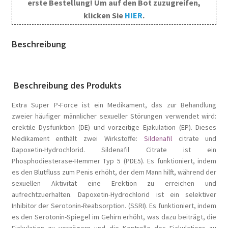
erste Bestellung! Um auf den Bot zuzugreifen,
klicken Sie
HIER
.
Beschreibung
Beschreibung des Produkts
Extra Super P-Force ist ein Medikament, das zur Behandlung
zweier häufiger männlicher sexueller Störungen verwendet wird:
erektile Dysfunktion (DE) und vorzeitige Ejakulation (EP). Dieses
Medikament enthält zwei Wirkstoffe:
Sildenafil
citrate und
Dapoxetin-Hydrochlorid. Sildenafil Citrate ist ein
Phosphodiesterase-Hemmer Typ 5 (PDE5). Es funktioniert, indem
es den Blutfluss zum Penis erhöht, der dem Mann hilft, während der
sexuellen Aktivität eine Erektion zu erreichen und
aufrechtzuerhalten. Dapoxetin-Hydrochlorid ist ein selektiver
Inhibitor der Serotonin-Reabsorption. (SSRI). Es funktioniert, indem
es den Serotonin-Spiegel im Gehirn erhöht, was dazu beiträgt, die
Ejakulation zu verzögern und die Kontrolle des Ejakulations zu