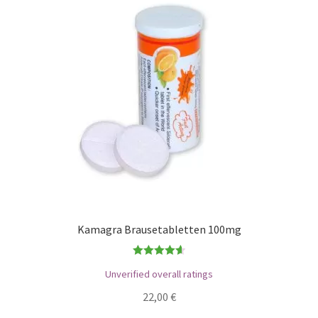
Kamagra Brausetabletten 100mg
Bewertet
Unverified overall ratings
mit
4.67
22,00
€
von 5