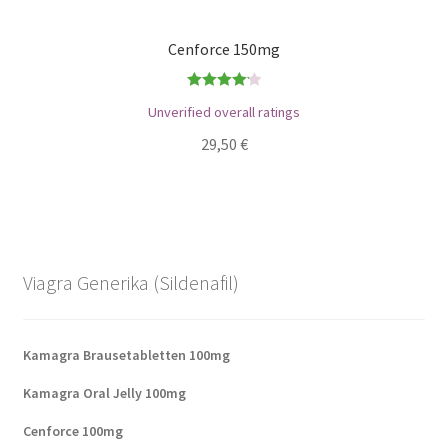
Cenforce 150mg
Bewertet
Unverified overall ratings
mit
4.17
29,50
€
von 5
Viagra Generika (Sildenafil)
Kamagra Brausetabletten 100mg
Kamagra Oral Jelly 100mg
Cenforce 100mg