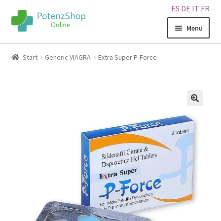
ES
DE
IT
FR
Menü
Home
Start
Generic VIAGRA
Extra Super P-Force
Geschäft
Über uns
🔍
Blog
Sitemap
Warenkorb
Kontakt