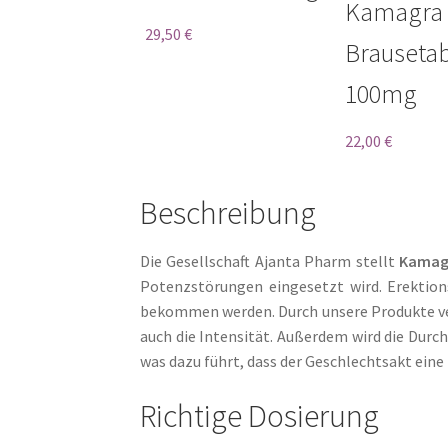
mit
4.17
Bewertet
Kamagra
von 5
mit
4.67
29,50
€
Brausetab
von 5
100mg
22,00
€
Beschreibung
Die Gesellschaft Ajanta Pharm stellt
Kamag
Potenzstörungen eingesetzt wird. Erektions
bekommen werden. Durch unsere Produkte verb
auch die Intensität. Außerdem wird die Durc
was dazu führt, dass der Geschlechtsakt eine 
Richtige Dosierung