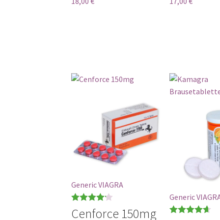
18,00
€
17,00
€
Generic VIAGRA
Generic VIAGR
Bewertet
Cenforce 150mg