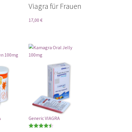
Viagra für Frauen
von 5
17,00
€
A
Generic VIAGRA