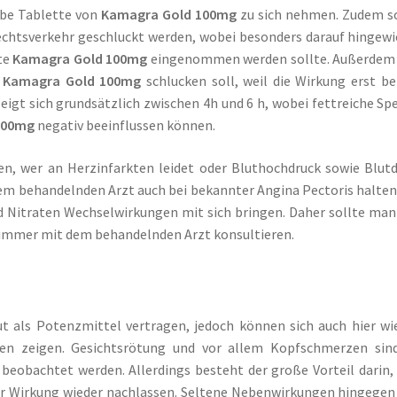
lbe Tablette von
Kamagra Gold 100mg
zu sich nehmen. Zudem s
echtsverkehr geschluckt werden, wobei besonders darauf hingew
tte
Kamagra Gold 100mg
eingenommen werden sollte. Außerdem 
l
Kamagra Gold 100mg
schlucken soll, weil die Wirkung erst be
zeigt sich grundsätzlich zwischen 4h und 6 h, wobei fettreiche Sp
100mg
negativ beeinflussen können.
en, wer an Herzinfarkten leidet oder Bluthochdruck sowie Blut
em behandelnden Arzt auch bei bekannter Angina Pectoris halten
nd Nitraten Wechselwirkungen mit sich bringen. Daher sollte man
immer mit dem behandelnden Arzt konsultieren.
t als Potenzmittel vertragen, jedoch können sich auch hier wi
n zeigen. Gesichtsrötung und vor allem Kopfschmerzen sind
 beobachtet werden. Allerdings besteht der große Vorteil darin,
r Wirkung wieder nachlassen. Seltene Nebenwirkungen hingegen