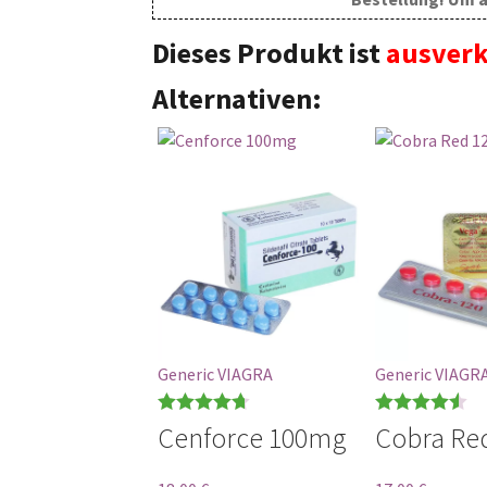
Dieses Produkt ist
ausverk
Alternativen:
Generic VIAGRA
Generic VIAGR
Bewertet
Bewertet
Cenforce 100mg
Cobra Re
mit
4.71
mit
4.56
von 5
von 5