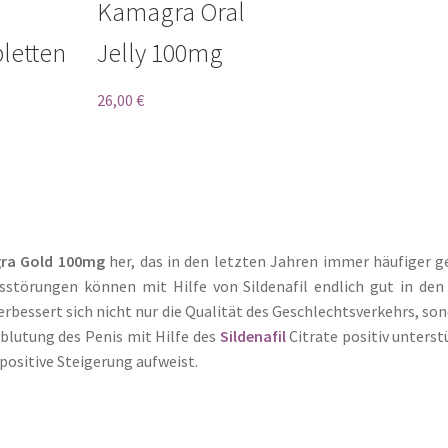
Bewertet
Kamagra Oral
mit
4.50
letten
Jelly 100mg
von 5
26,00
€
ra Gold 100mg
her, das in den letzten Jahren immer häufiger 
störungen können mit Hilfe von Sildenafil endlich gut in den 
essert sich nicht nur die Qualität des Geschlechtsverkehrs, so
hblutung des Penis mit Hilfe des
Sildenafil
Citrate positiv unterst
positive Steigerung aufweist.