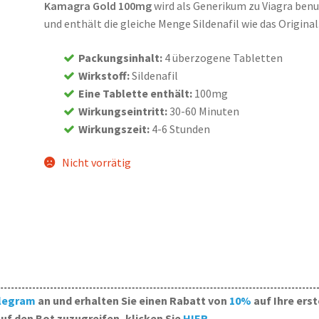
Kamagra Gold 100mg
wird als Generikum zu Viagra ben
und enthält die gleiche Menge Sildenafil wie das Original
Packungsinhalt
:
4 überzogene Tabletten
Wirkstoff
:
Sildenafil
Eine Tablette enthält
:
100mg
Wirkungseintritt
:
30-60 Minuten
Wirkungszeit
:
4-6 Stunden
Nicht vorrätig
legram
an und erhalten Sie einen Rabatt von
10%
auf Ihre erst
uf den Bot zuzugreifen, klicken Sie
HIER
.