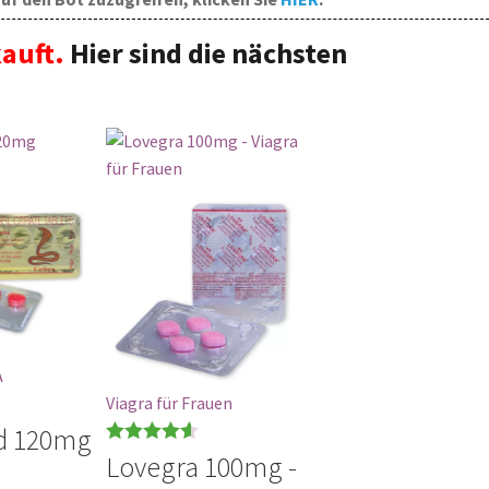
auft.
Hier sind die nächsten
A
Viagra für Frauen
d 120mg
Bewertet
Lovegra 100mg -
mit
4.57