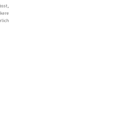
ässt,
kere
rlich