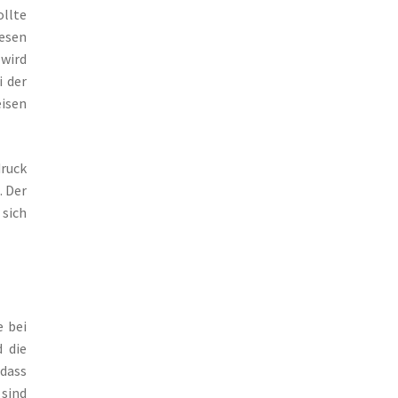
ollte
iesen
wird
i der
eisen
druck
. Der
 sich
e bei
 die
 dass
 sind