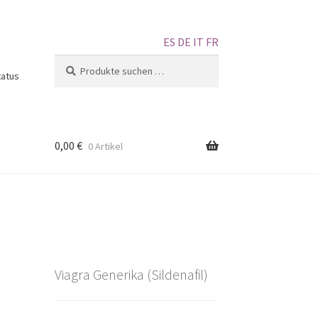
ES
DE
IT
FR
Suchen
tatus
0,00
€
0 Artikel
Viagra Generika (Sildenafil)