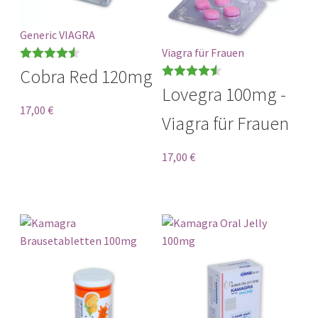
Generic VIAGRA
Viagra für Frauen
Bewertet
Cobra Red 120mg
mit
4.56
Bewertet
Lovegra 100mg -
von 5
mit
4.57
17,00
€
Viagra für Frauen
von 5
17,00
€