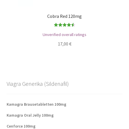
Cobra Red 120mg
Bewertet
Unverified overall ratings
mit
4.56
17,00
€
von 5
Viagra Generika (Sildenafil)
Kamagra Brausetabletten 100mg
Kamagra Oral Jelly 100mg
Cenforce 100mg