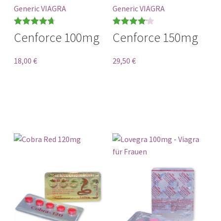
Generic VIAGRA
Generic VIAGRA
Bewertet
Bewertet
Cenforce 100mg
Cenforce 150mg
mit
4.71
mit
4.17
von 5
von 5
18,00
€
29,50
€