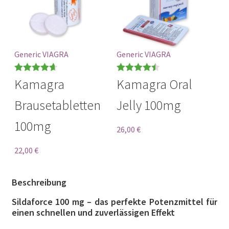
Generic VIAGRA
Generic VIAGRA
Bewertet
Bewertet
Kamagra
Kamagra Oral
mit
4.67
mit
4.50
Brausetabletten
Jelly 100mg
von 5
von 5
100mg
26,00
€
22,00
€
Beschreibung
Sildaforce 100 mg – das perfekte Potenzmittel für
einen schnellen und zuverlässigen Effekt