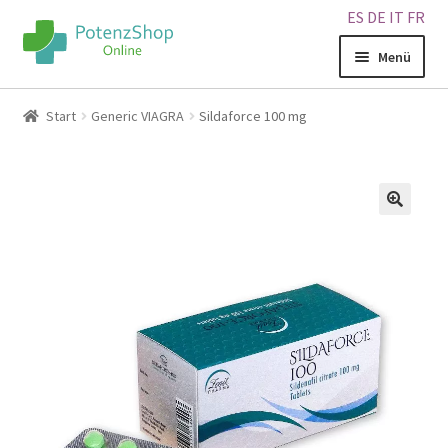
ES
DE
IT
FR
Menü
Home
Start
Generic VIAGRA
Sildaforce 100 mg
Geschäft
Über uns
🔍
Blog
Sitemap
Warenkorb
Kontakt