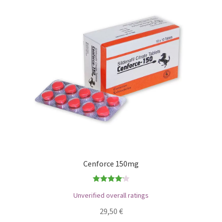
Cenforce 150mg
Bewertet
Unverified overall ratings
mit
4.17
29,50
€
von 5