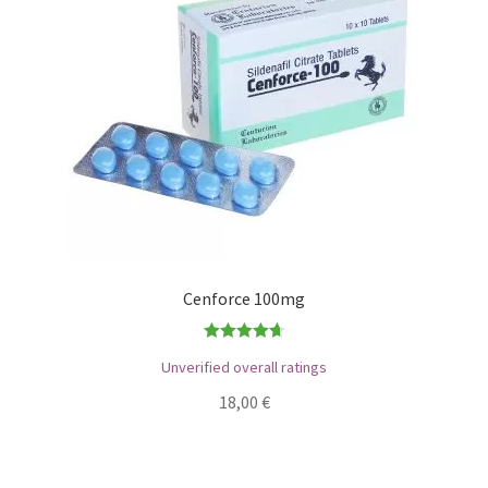
Cenforce 100mg
Bewertet
Unverified overall ratings
mit
4.71
18,00
€
von 5