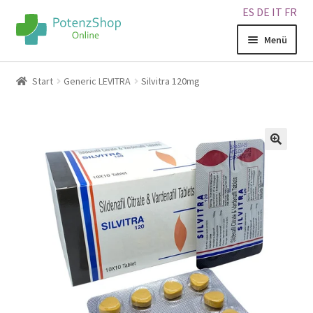
ES
DE
IT
FR
Menü
Home
Start
Generic LEVITRA
Silvitra 120mg
Geschäft
Über uns
🔍
Blog
Sitemap
Warenkorb
Kontakt