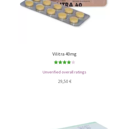
Vilitra 40mg
Bewertet
Unverified overall ratings
mit
4.00
29,50
€
von 5