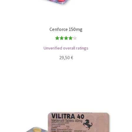
Cenforce 150mg
Bewertet
Unverified overall ratings
mit
4.17
29,50
€
von 5