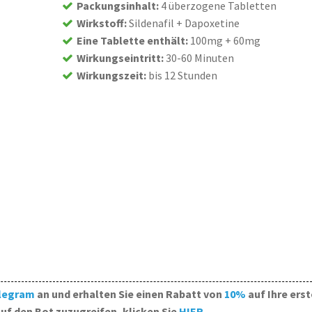
Packungsinhalt
:
4 überzogene Tabletten
Wirkstoff
:
Sildenafil + Dapoxetine
Eine Tablette enthält
:
100mg + 60mg
Wirkungseintritt
:
30-60 Minuten
Wirkungszeit
:
bis 12 Stunden
legram
an und erhalten Sie einen Rabatt von
10%
auf Ihre erst
uf den Bot zuzugreifen, klicken Sie
HIER
.