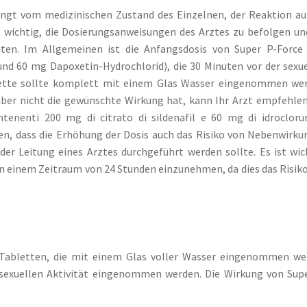
ngt vom medizinischen Zustand des Einzelnen, der Reaktion au
 wichtig, die Dosierungsanweisungen des Arztes zu befolgen un
ten. Im Allgemeinen ist die Anfangsdosis von Super P-Force 
und 60 mg Dapoxetin-Hydrochlorid), die 30 Minuten vor der sexu
lette sollte komplett mit einem Glas Wasser eingenommen wer
aber nicht die gewünschte Wirkung hat, kann Ihr Arzt empfehlen
tenenti 200 mg di citrato di sildenafil e 60 mg di idrocloru
ten, dass die Erhöhung der Dosis auch das Risiko von Nebenwirk
er Leitung eines Arztes durchgeführt werden sollte. Es ist wic
 in einem Zeitraum von 24 Stunden einzunehmen, da dies das Risik
Tabletten, die mit einem Glas voller Wasser eingenommen we
 sexuellen Aktivität eingenommen werden. Die Wirkung von Sup