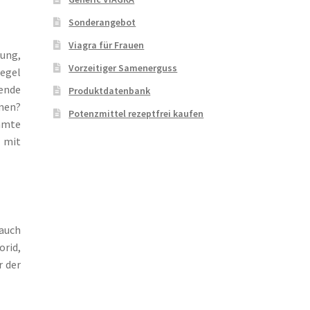
Sonderangebot
Viagra für Frauen
ung,
Vorzeitiger Samenerguss
egel
ende
Produktdatenbank
hmen?
Potenzmittel rezeptfrei kaufen
mmte
 mit
 auch
orid,
r der