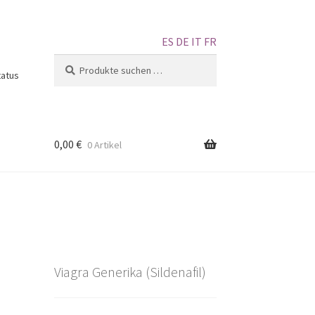
ES
DE
IT
FR
Suchen
tatus
0,00
€
0 Artikel
Viagra Generika (Sildenafil)