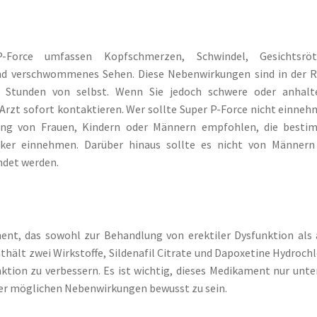
Force umfassen Kopfschmerzen, Schwindel, Gesichtsröt
nd verschwommenes Sehen. Diese Nebenwirkungen sind in der R
r Stunden von selbst. Wenn Sie jedoch schwere oder anhalt
Arzt sofort kontaktieren. Wer sollte Super P-Force nicht einne
dung von Frauen, Kindern oder Männern empfohlen, die besti
ker einnehmen. Darüber hinaus sollte es nicht von Männern
ndet werden.
ment, das sowohl zur Behandlung von erektiler Dysfunktion als
thält zwei Wirkstoffe, Sildenafil Citrate und Dapoxetine Hydrochl
tion zu verbessern. Es ist wichtig, dieses Medikament nur unte
der möglichen Nebenwirkungen bewusst zu sein.