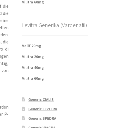
Vilitra 60mg
f die
d die
eine
Levitra Generika (Vardenafil)
ellen
den.
, die
Valif 20mg
ro di
ungen
Vilitra 20mg
htig,
Vilitra 40mg
o von
Vilitra 60mg
Generic CIALIS
rden
Generic LEVITRA
er P-
Generic SPEDRA
Generic VIAGRA