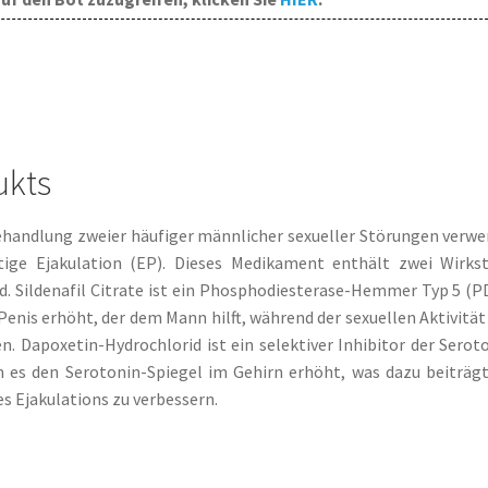
ukts
Behandlung zweier häufiger männlicher sexueller Störungen verw
itige Ejakulation (EP). Dieses Medikament enthält zwei Wirkst
. Sildenafil Citrate ist ein Phosphodiesterase-Hemmer Typ 5 (P
Penis erhöht, der dem Mann hilft, während der sexuellen Aktivität
n. Dapoxetin-Hydrochlorid ist ein selektiver Inhibitor der Serot
m es den Serotonin-Spiegel im Gehirn erhöht, was dazu beiträgt
es Ejakulations zu verbessern.