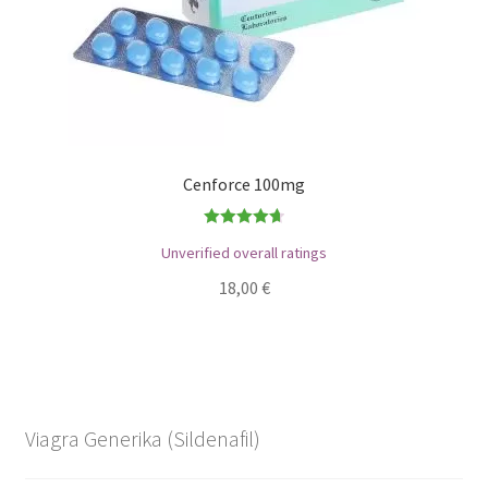
Cenforce 100mg
Bewertet
Unverified overall ratings
mit
4.71
18,00
€
von 5
Viagra Generika (Sildenafil)