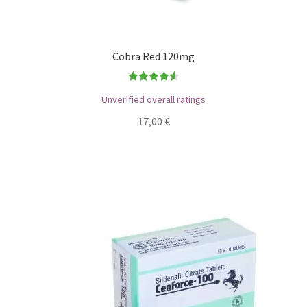
Cobra Red 120mg
Bewertet
Unverified overall ratings
mit
4.56
17,00
€
von 5