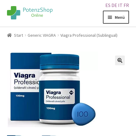
ES
DE
IT
FR
Menü
Home
Start
Generic VIAGRA
Viagra Professional (Sublingual)
Geschäft
Über uns
🔍
Blog
Sitemap
Warenkorb
Kontakt