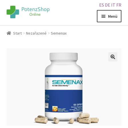
ES
DE
IT
FR
Menü
Home
Start
Nezařazené
Semenax
Geschäft
Über uns
🔍
Blog
Sitemap
Warenkorb
Kontakt