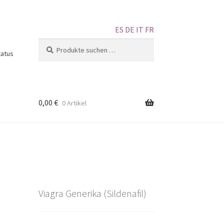
ES
DE
IT
FR
Suchen
tatus
0,00
€
0 Artikel
Viagra Generika (Sildenafil)