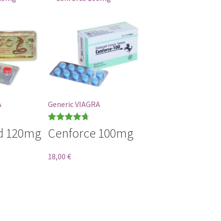
A
Generic VIAGRA
Bewertet
d 120mg
Cenforce 100mg
mit
4.71
von 5
18,00
€