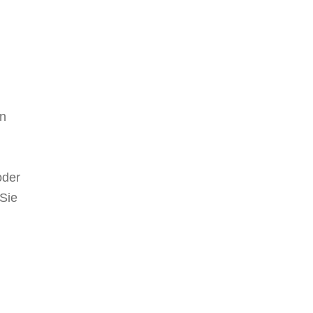
en
oder
 Sie