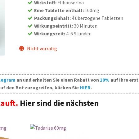
Wirkstoff
:
Flibanserina
Eine Tablette enthält
:
100mg
Packungsinhalt
:
4 überzogene Tabletten
Wirkungseintritt
:
30 Minuten
Wirkungszeit
:
4-6 Stunden
Nicht vorrätig
legram
an und erhalten Sie einen Rabatt von
10%
auf Ihre erst
uf den Bot zuzugreifen, klicken Sie
HIER
.
auft.
Hier sind die nächsten