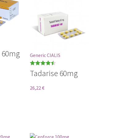
a 60mg
Generic CIALIS
Bewertet
Tadarise 60mg
mit
0
von 5
26,22
€