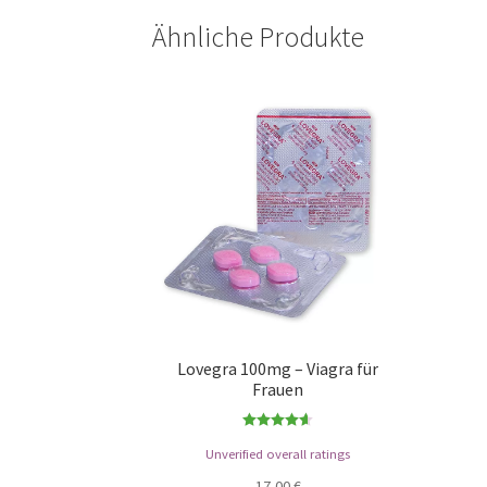
Ähnliche Produkte
Lovegra 100mg – Viagra für
Frauen
Bewertet
Unverified overall ratings
mit
4.57
von 5
17,00
€