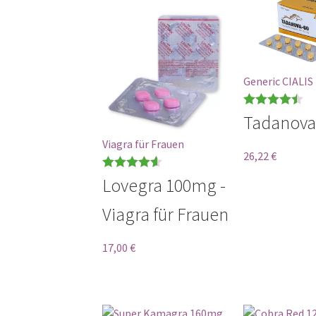
Generic CIALIS
Bewertet
Tadanov
mit
0
von 5
Viagra für Frauen
26,22
€
Bewertet
Lovegra 100mg -
mit
4.57
Viagra für Frauen
von 5
17,00
€