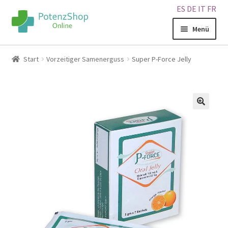
ES
DE
IT
FR
Menü
Home
Start
Vorzeitiger Samenerguss
Super P-Force Jelly
Geschäft
Über uns
🔍
Blog
Sitemap
Warenkorb
Kontakt