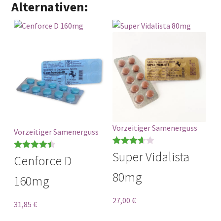
Alternativen:
Vorzeitiger Samenerguss
Vorzeitiger Samenerguss
Bewertet
Super Vidalista
Bewertet
Cenforce D
mit
3.67
mit
4.44
80mg
von 5
160mg
von 5
27,00
€
31,85
€