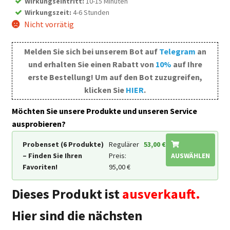
Wirkungseintritt
:
10-15 Minuten
Wirkungszeit
:
4-6 Stunden
Nicht vorrätig
Melden Sie sich bei unserem Bot auf
Telegram
an
und erhalten Sie einen Rabatt von
10%
auf Ihre
erste Bestellung! Um auf den Bot zuzugreifen,
klicken Sie
HIER
.
Möchten Sie unsere Produkte und unseren Service
ausprobieren?
Probenset (6 Produkte)
Regulärer
53,00
€
– Finden Sie Ihren
Preis:
AUSWÄHLEN
Favoriten!
95,00
€
Dieses Produkt ist
ausverkauft.
Hier sind die nächsten