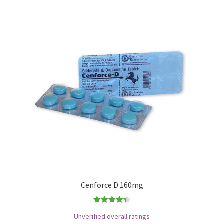
Cenforce D 160mg
Bewertet
Unverified overall ratings
mit
4.44