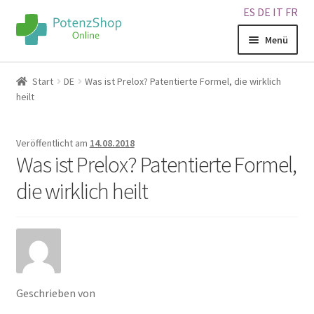
ES
DE
IT
FR
Menü
Home
Start
DE
Was ist Prelox? Patentierte Formel, die wirklich
heilt
Geschäft
Veröffentlicht am
14.08.2018
Über uns
Was ist Prelox? Patentierte Formel,
die wirklich heilt
Blog
Sitemap
Warenkorb
Geschrieben von
Kontakt