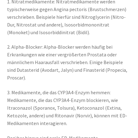
1. Nitratmedikamente: Nitratmedikamente werden
typischerweise gegen Angina pectoris (Brustschmerzen)
verschrieben. Beispiele hierfür sind Nitroglycerin (Nitro-
Dur, Nitrostat und andere), Isosorbidmononitrat
(Monoket) und Isosorbiddinitrat (Bidil).
2. Alpha-Blocker: Alpha-Blocker werden häufig bei
Erkrankungen wie einer vergrößerten Prostata oder
männlichem Haarausfall verschrieben. Einige Beispiele
sind Dutasterid (Avodart, Jalyn) und Finasterid (Propecia,
Proscar).
3. Medikamente, die das CYP3A4-Enzym hemmen:
Medikamente, die das CYP3A4-Enzym blockieren, wie
Itraconazol (Sporanox, Tolsura), Ketoconazol (Extina,
Ketozole, andere) und Ritonavir (Norvir), können mit ED-
Medikamenten interagieren.
Darüber hinaus sind orale ED-Medikamente