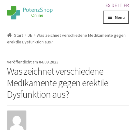
ES
DE
IT
FR
Menü
Home
Start
DE
Was zeichnet verschiedene Medikamente gegen
erektile Dysfunktion aus?
Geschäft
Veröffentlicht am
04.09.2023
Über uns
Was zeichnet verschiedene
Medikamente gegen erektile
Blog
Dysfunktion aus?
Sitemap
Warenkorb
Kontakt