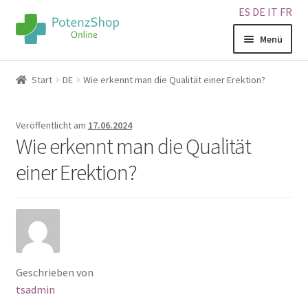
ES
DE
IT
FR
Menü
Home
Start
DE
Wie erkennt man die Qualität einer Erektion?
Geschäft
Veröffentlicht am
17.06.2024
Wie erkennt man die Qualität
Über uns
einer Erektion?
Blog
Sitemap
Warenkorb
Geschrieben von
tsadmin
Kontakt