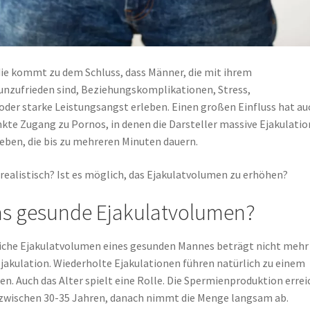
die kommt zu dem Schluss, dass Männer, die mit ihrem
unzufrieden sind, Beziehungskomplikationen, Stress,
der starke Leistungsangst erleben. Einen großen Einfluss hat au
kte Zugang zu Pornos, in denen die Darsteller massive Ejakulati
ben, die bis zu mehreren Minuten dauern.
 realistisch? Ist es möglich, das Ejakulatvolumen zu erhöhen?
das gesunde Ejakulatvolumen?
iche Ejakulatvolumen eines gesunden Mannes beträgt nicht mehr 
 Ejakulation. Wiederholte Ejakulationen führen natürlich zu einem
n. Auch das Alter spielt eine Rolle. Die Spermienproduktion errei
zwischen 30-35 Jahren, danach nimmt die Menge langsam ab.