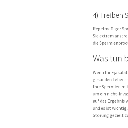
4) Treiben 
Regelmäßiger Spor
Sie extrem anstre
die Spermienprodu
Was tun 
Wenn Ihr Ejakulat
gesunden Lebensst
Ihre Spermien mit
um ein nicht-inva
auf das Ergebnis 
und es ist wichti
Störung gezielt z