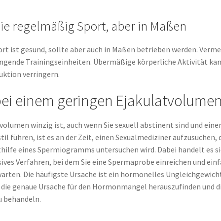
Sie regelmäßig Sport, aber in Maßen
t ist gesund, sollte aber auch in Maßen betrieben werden. Verm
ngende Trainingseinheiten. Übermäßige körperliche Aktivität ka
ktion verringern.
bei einem geringen Ejakulatvolume
volumen winzig ist, auch wenn Sie sexuell abstinent sind und eine
il führen, ist es an der Zeit, einen Sexualmediziner aufzusuchen, 
hilfe eines Spermiogramms untersuchen wird. Dabei handelt es s
sives Verfahren, bei dem Sie eine Spermaprobe einreichen und ein
warten. Die häufigste Ursache ist ein hormonelles Ungleichgewich
g, die genaue Ursache für den Hormonmangel herauszufinden und d
u behandeln.