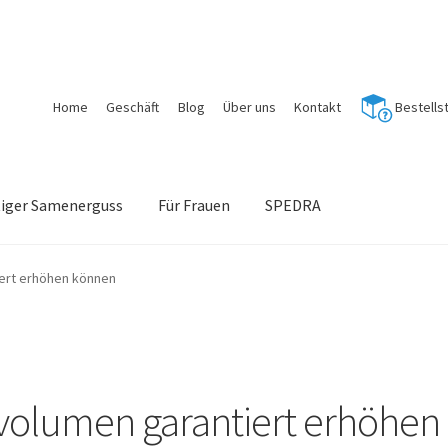
Home
Geschäft
Blog
Über uns
Kontakt
Bestells
tiger Samenerguss
Für Frauen
SPEDRA
iert erhöhen können
atvolumen garantiert erhöhen