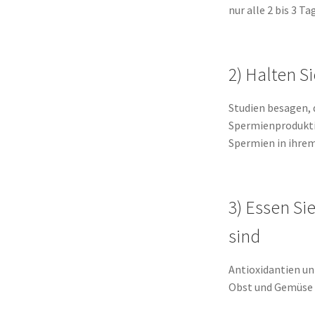
nur alle 2 bis 3 Ta
2) Halten S
Studien besagen, 
Spermienproduktio
Spermien in ihrem
3) Essen Si
sind
Antioxidantien un
Obst und Gemüse e