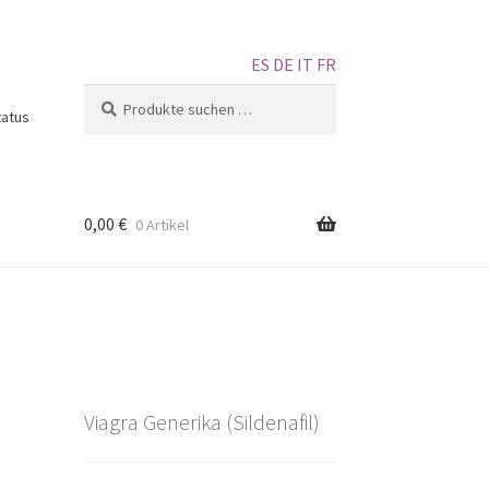
ES
DE
IT
FR
Suchen
tatus
0,00
€
0 Artikel
Viagra Generika (Sildenafil)