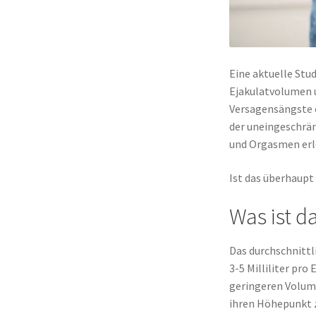
Eine aktuelle Stu
Ejakulatvolumen 
Versagensängste o
der uneingeschrän
und Orgasmen erle
Ist das überhaupt
Was ist 
Das durchschnittl
3-5 Milliliter pro
geringeren Volume
ihren Höhepunkt 