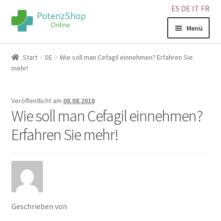
ES
DE
IT
FR
Menü
Home
Start
DE
Wie soll man Cefagil einnehmen? Erfahren Sie
mehr!
Geschäft
Veröffentlicht am
08.08.2018
Über uns
Wie soll man Cefagil einnehmen?
Erfahren Sie mehr!
Blog
Sitemap
Warenkorb
Geschrieben von
Kontakt