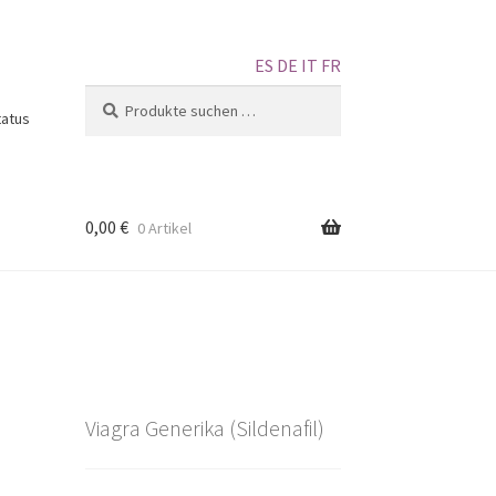
ES
DE
IT
FR
Suchen
tatus
0,00
€
0 Artikel
Viagra Generika (Sildenafil)