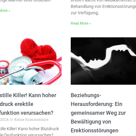
unge Männer einer endlosen
breite Palette von Medikamenten z
Behandlung von Erektionsstörung
More »
zur Verfügung,
Read More »
stille Killer! Kann hoher
Beziehungs-
druck erektile
Herausforderung: Ein
funktion verursachen?
gemeinsamer Weg zur
.2024
Keine Kommentare
Bewältigung von
tille Killer! Kann hoher Blutdruck
Erektionsstörungen
ile Dysfunktion verursachen?