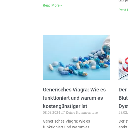
der j
Read More »
Read 
Generisches Viagra: Wie es
Der 
funktioniert und warum es
Blut
kostengünstiger ist
Dys
08.03.2024
Keine Kommentare
23.02
Generisches Viagra: Wie es
Der s
funktioniert und warum es
erekt