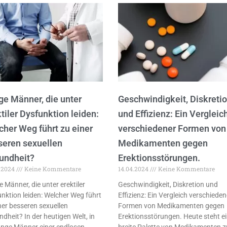
ge Männer, die unter
Geschwindigkeit, Diskreti
tiler Dysfunktion leiden:
und Effizienz: Ein Vergleic
cher Weg führt zu einer
verschiedener Formen von
seren sexuellen
Medikamenten gegen
undheit?
Erektionsstörungen.
.2024
Keine Kommentare
14.04.2024
Keine Kommentare
 Männer, die unter erektiler
Geschwindigkeit, Diskretion und
nktion leiden: Welcher Weg führt
Effizienz: Ein Vergleich verschieden
ner besseren sexuellen
Formen von Medikamenten gegen
dheit? In der heutigen Welt, in
Erektionsstörungen. Heute steht e