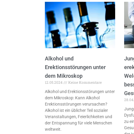
Alkohol und
Jun
Erektionsstörungen unter
erek
dem Mikroskop
Wel
12.05.2024
Keine Kommentare
bes
Alkohol und Erektionsstörungen unter
Ges
dem Mikroskop: Kann Alkohol
28.04
Erektionsstörungen verursachen?
Junge
Alkohol ist ein üblicher Teil sozialer
Dysfu
Veranstaltungen, Feierlichkeiten und
zu ei
der Entspannung für viele Menschen
Gesun
weltweit.