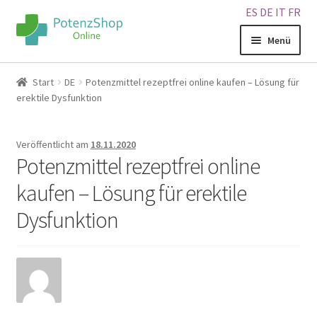
ES
DE
IT
FR
Menü
Home
Start
DE
Potenzmittel rezeptfrei online kaufen – Lösung für
erektile Dysfunktion
Geschäft
Veröffentlicht am
18.11.2020
Über uns
Potenzmittel rezeptfrei online
kaufen – Lösung für erektile
Blog
Dysfunktion
Sitemap
Warenkorb
Kontakt