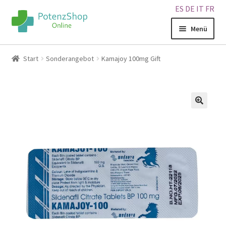
ES
DE
IT
FR
Menü
Home
Start
Sonderangebot
Kamajoy 100mg Gift
Geschäft
Über uns
🔍
Blog
Sitemap
Warenkorb
Kontakt